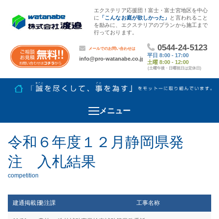
エクステリア応援団！富士・富士宮地区を中心
に
「こんなお庭が欲しかった」
と言われること
を励みに、エクステリアのプランから施工まで
行っております。
メニュー
令和６年度１２月静岡県発
注 入札結果
建通掲載日
発注課
工事名称