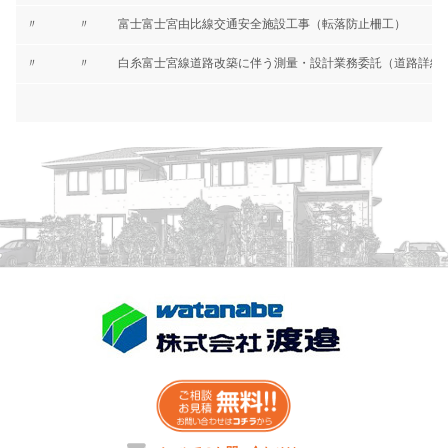
〃
〃
富士富士宮由比線交通安全施設工事（転落防止柵工）
〃
〃
白糸富士宮線道路改築に伴う測量・設計業務委託（道路詳細