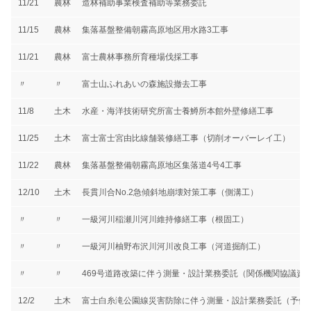
11/21
農林
造林補助事業検査補助等業務委託
11/15
農林
集落基盤整備朝霧高原地区用水路3工事
11/21
農林
富士農林事務所育種場伐採工事
〃
〃
富士山ふれあいの森施設撤去工事
11/8
土木
水産・海洋技術研究所富士養鱒所本館外壁修繕工事
11/25
土木
富士富士宮由比線舗装修繕工事（切削オーバーレイ工）
11/22
農林
集落基盤整備朝霧高原地区集落道4号4工事
12/10
土木
長貫川合No.2急傾斜地崩壊対策工事（側溝工）
〃
〃
一級河川稲瀬川河川維持修繕工事（根固工）
〃
〃
一級河川柚野布沢川河川改良工事（河道掘削工）
〃
〃
469号道路改築に伴う測量・設計業務委託（関係機関協議資
12/2
土木
富士白糸滝公園線災害防除に伴う測量・設計業務委託（予備