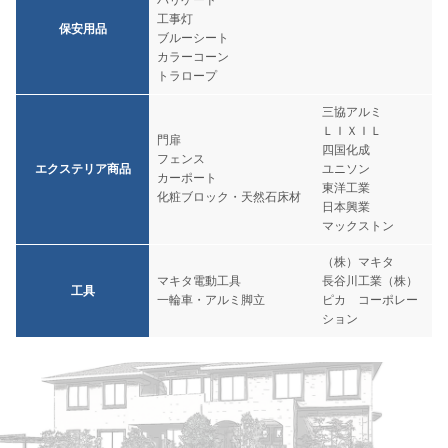
バリケード
工事灯
保安用品
ブルーシート
カラーコーン
トラロープ
三協アルミ
ＬＩＸＩＬ
門扉
四国化成
フェンス
エクステリア商品
ユニソン
カーポート
東洋工業
化粧ブロック・天然石床材
日本興業
マックストン
（株）マキタ
マキタ電動工具
長谷川工業（株）
工具
一輪車・アルミ脚立
ピカ コーポレー
ション