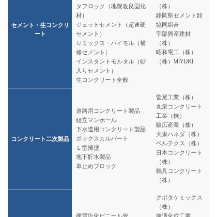
タフロック（地盤改良固化
（株）
材）
静岡県セメント卸
ジェットセメント（超速硬
協同組合
セメント・生コンクリ
ート
セメント）
宇部興産建材
Ｕミックス・ハイモル（補
（株）
修セメント）
昭和電工（株）
インスタントモルタル（砂
（株）MIYUKI
入りセメント）
生コンクリート全般
菅尾工業（株）
丸栄コンクリート
道路用コンクリート製品
工業（株）
組立マンホール
駿広産業（株）
下水道用コンクリート製品
大東ハネダ（株）
ボックスカルバート
コンクリート二次製品
ベルテクス（株）
Ｌ型擁壁
日本コンクリート
地下貯水製品
（株）
車止めブロック
鶴見コンクリート
（株）
クボタケミックス
（株）
硬質塩化ビニール管
前澤化成工業