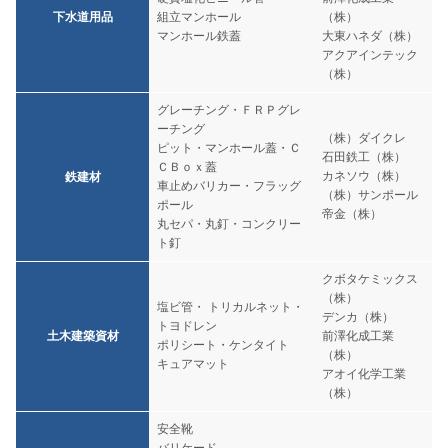
下水道用品
組立マンホール
（株）
マンホール鉄蓋
大東ハネダ（株）
アクアインテック
（株）
グレーチング・ＦＲＰグレ
ーチング
（株）ダイクレ
ピット・マンホール蓋・Ｃ
石田鉄工（株）
ＣＢｏｘ蓋
カネソウ（株）
鉄建材
車止めバリカー・フラッグ
（株）サンポール
ポール
帝金（株）
丸セパ・丸釘・コンクリー
ト釘
クボタケミックス
（株）
塩ビ管・ トリカルネット・
デンカ（株）
トヨドレン
土木建築資材
前澤化成工業
ポリシート・ケンタイト
（株）
キュアマット
アオイ化学工業
（株）
安全靴