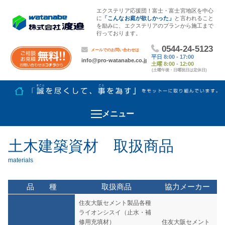
エクステリア応援団！富士・富士宮地区を中心
に
「こんなお庭が欲しかった」
と言われること
を励みに、エクステリアのプランから施工まで
行っております。
メニュー
土木建築資材 取扱商品
品 種
取扱商品
協力メーカー
住友大阪セメント製品各種
ライオンシスイ（止水・補
修用充填材）
住友大阪セメント