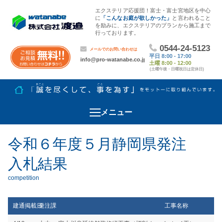
エクステリア応援団！富士・富士宮地区を中心
に
「こんなお庭が欲しかった」
と言われること
を励みに、エクステリアのプランから施工まで
行っております。
メニュー
令和６年度５月静岡県発注
入札結果
建通掲載日
発注課
工事名称