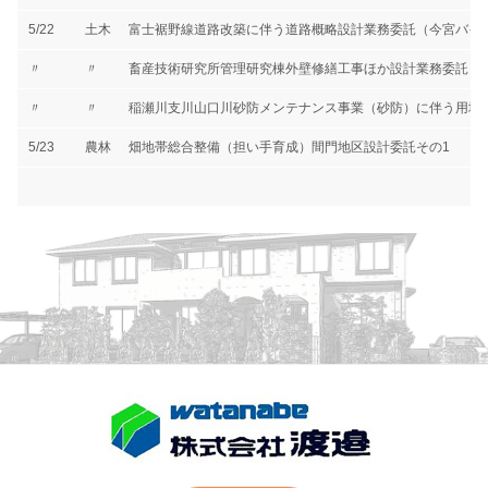
5/22
土木
富士裾野線道路改築に伴う道路概略設計業務委託（今宮バイ
〃
〃
畜産技術研究所管理研究棟外壁修繕工事ほか設計業務委託
〃
〃
稲瀬川支川山口川砂防メンテナンス事業（砂防）に伴う用地
5/23
農林
畑地帯総合整備（担い手育成）間門地区設計委託その1