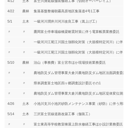
4/12
土木
富士川身延線舗装修繕工事（切削オーバーレイ工）
4/22
農林
集落基盤整備朝霧高原地区集落道4号1工事
5/1
土木
一級河川潤井川河川改良工事（嵩上げ工）
〃
〃
鷹岡富士停車場線橋梁耐震対策に伴う電算帳票業務委託
〃
〃
一級河川江尾江川国土強靱化対策（大規模特定河川）に伴う
〃
〃
一級河川江尾江川国土強靱化対策（大規模特定河川）に伴う
5/10
農林
治山（事務費）富士宮市ほか現場技術業務委託
〃
〃
農地防災ダム管理事業大倉川農地防災ダム地区法面調査委託
〃
〃
県単調査富士地区四ヶ郷調査設計委託その1
〃
〃
農地防災ダム管理事業大倉川農地防災ダム地区堤体変位測量
4/26
土木
小池川支川小池沢砂防メンテナンス事業（砂防）に伴う用地
5/14
土木
三沢富士宮線道路改築工事（舗装工）
〃
〃
富士東高等学校教室棟屋上防水修繕工事ほか設計業務委託