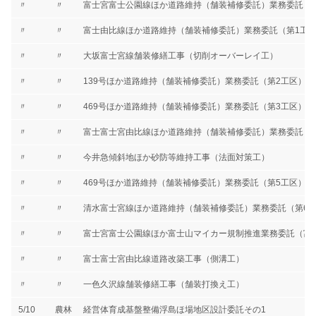
〃
〃
富士宮富士公園線ほか道路維持（舗装補修委託）業務委託（
〃
〃
富士由比線ほか道路維持（舗装補修委託）業務委託（第1工
〃
〃
大坂富士宮線舗装修繕工事（切削オーバーレイ工）
〃
〃
139号ほか道路維持（舗装補修委託）業務委託（第2工区）
〃
〃
469号ほか道路維持（舗装補修委託）業務委託（第3工区）
〃
〃
富士富士宮由比線ほか道路維持（舗装補修委託）業務委託（
〃
〃
今井急傾斜地ほか砂防等維持工事（法面対策工）
〃
〃
469号ほか道路維持（舗装補修委託）業務委託（第5工区）
〃
〃
清水富士宮線ほか道路維持（舗装補修委託）業務委託（第6
〃
〃
富士宮富士公園線ほか富士山マイカー規制推進業務委託（富
〃
〃
富士富士宮由比線道路改築工事（側溝工）
〃
〃
一色久沢線舗装修繕工事（舗装打換え工）
5/10
農林
経営体育成基盤整備浮島ほ場地区設計委託その1