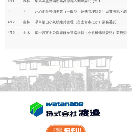
4/11
農林
集落基盤整備朝霧高原地区測量委託その1
〃
〃
ため池等整備事業（一般型・危機管理対策）田貫湖地区調査
4/12
農林
県単治山小規模維持管理（富士宮市ほか）業務委託
4/16
土木
富士宮富士公園線ほか道路維持（小規模修繕委託）業務委託