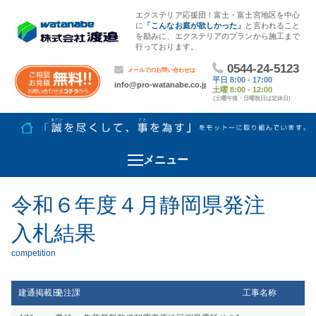
エクステリア応援団！富士・富士宮地区を中心
に
「こんなお庭が欲しかった」
と言われること
を励みに、エクステリアのプランから施工まで
行っております。
メニュー
令和６年度４月静岡県発注
入札結果
建通掲載日
発注課
工事名称