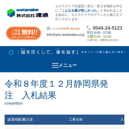
エクステリア応援団！富士・富士宮地区を中心
に
「こんなお庭が欲しかった」
と言われること
を励みに、エクステリアのプランから施工まで
行っております。
メニュー
令和８年度１２月静岡県発
注 入札結果
建通掲載日
発注課
工事名称
入札