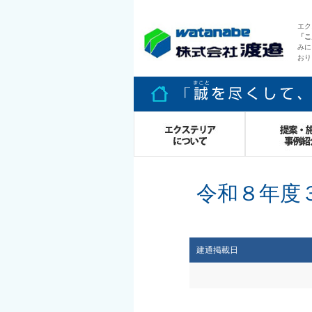
エク
「こ
みに
おり
令和８年度
エクステリア
施工事例
建通掲載日