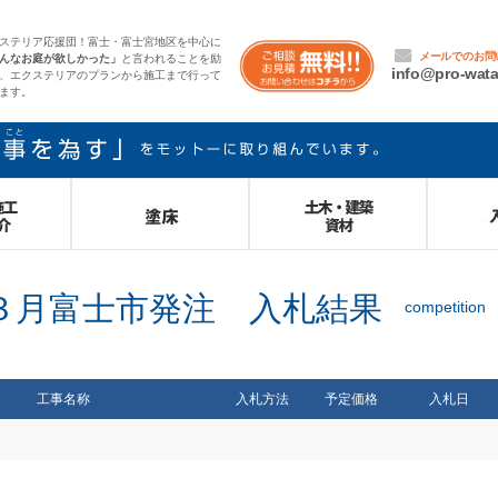
ステリア応援団！富士・富士宮地区を中心に
んなお庭が欲しかった」
と言われることを励
、エクステリアのプランから施工まで行って
ます。
３月富士市発注 入札結果
塗床
土木・建築資材
入札結
工事名称
入札方法
予定価格
入札日