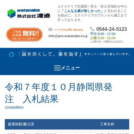
エクステリア応援団！富士・富士宮地区を中心
に
「こんなお庭が欲しかった」
と言われること
を励みに、エクステリアのプランから施工まで
行っております。
メニュー
令和７年度１０月静岡県発
注 入札結果
建通掲載日
発注課
工事名称