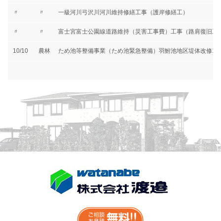
〃
〃
一級河川弓沢川河川維持修繕工事（護岸修繕工）
〃
〃
富士宮富士公園線道路維持（災害工事費）工事（路肩復旧工
10/10
農林
ため池等整備事業（ため池緊急整備）羽鮒池地区堤体改修1