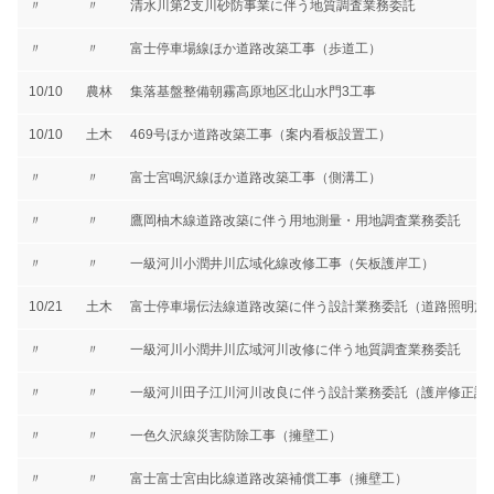
〃
〃
清水川第2支川砂防事業に伴う地質調査業務委託
〃
〃
富士停車場線ほか道路改築工事（歩道工）
10/10
農林
集落基盤整備朝霧高原地区北山水門3工事
10/10
土木
469号ほか道路改築工事（案内看板設置工）
〃
〃
富士宮鳴沢線ほか道路改築工事（側溝工）
〃
〃
鷹岡柚木線道路改築に伴う用地測量・用地調査業務委託
〃
〃
一級河川小潤井川広域化線改修工事（矢板護岸工）
10/21
土木
富士停車場伝法線道路改築に伴う設計業務委託（道路照明施
〃
〃
一級河川小潤井川広域河川改修に伴う地質調査業務委託
〃
〃
一級河川田子江川河川改良に伴う設計業務委託（護岸修正設
〃
〃
一色久沢線災害防除工事（擁壁工）
〃
〃
富士富士宮由比線道路改築補償工事（擁壁工）