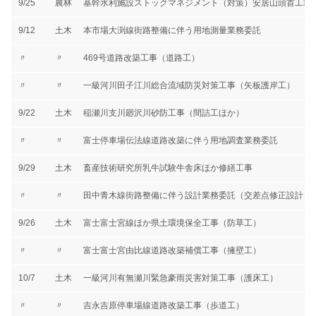
9/25
農林
基幹水利施設ストックマネジメント（対策）安居山頭首工地
9/12
土木
本市場大渕線街路整備に伴う用地測量業務委託
〃
〃
469号道路改築工事（道路工）
〃
〃
一級河川田子江川総合流域防災対策工事（矢板護岸工）
9/22
土木
稲瀬川支川廻沢川砂防工事（間詰工ほか）
〃
〃
富士停車場伝法線道路改築に伴う用地調査業務委託
9/29
土木
畜産技術研究所乳牛試験牛舎床ほか修繕工事
〃
〃
田中青木線街路整備に伴う設計業務委託（交差点修正設計）
9/26
土木
富士富士宮線ほか県土環境保全工事（防草工）
〃
〃
富士富士宮由比線道路改築補償工事（擁壁工）
10/7
土木
一級河川有無瀬川緊急豪雨災害対策工事（護床工）
〃
〃
吉永吉原停車場線道路改築工事（歩道工）