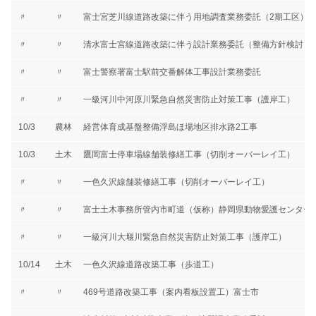
〃
〃
富士宮芝川線道路改築に伴う用地調査業務委託（2期工区）
〃
〃
清水富士宮線道路改築に伴う設計業務委託（整備方針検討）
〃
〃
富士警察署富士駅前交番解体工事設計業務委託
〃
〃
一級河川中河原川緊急自然災害防止対策工事（護岸工）
10/3
農林
経営体育成基盤整備浮島ほ場地区排水路2工事
10/3
土木
鷹岡富士停車場線舗装修繕工事（切削オーバーレイ工）
〃
〃
一色久沢線舗装修繕工事（切削オーバーレイ工）
〃
〃
富士土木事務所管内市町道（仮称）静岡県動物愛護センター
〃
〃
一級河川大堰川緊急自然災害防止対策工事（護岸工）
10/14
土木
一色久沢線道路改築工事（歩道工）
〃
〃
469号道路改築工事（案内看板設置工）富士市