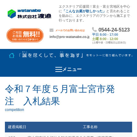
エクステリア応援団！富士・富士宮地区を中心
に
「こんなお庭が欲しかった」
と言われること
を励みに、エクステリアのプランから施工まで
行っております。
メニュー
令和７年度５月富士宮市発
注 入札結果
建通掲載日
工事名称