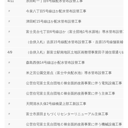
4/11
永田町一丁目6号線配水管布設替工事
〃
今泉八丁目5号線ほか配水管布設替工事
〃
津田町15号線ほか配水管布設替工事
〃
富士見台七丁目6号線ほか（富士団地1号水源地）導水管布設替工
〃
（合併入札）吉原15号線配水管布設替工事・吉原15号線舗装補修
4/9
（合併入札）新富士駅南地区土地区画整理事業田子浦住環通り線
〃
森島西側14号線ほか配水管布設替工事
〃
米之宮公園交差点（富士中央配水池）導水管布設替工事
〃
公営住宅富士見台団地Ｃ棟全面的改善事業に伴う電気設備工事
〃
公営住宅富士見台団地Ｃ棟全面的改善事業に伴う主体工事
〃
天間清水久保2号線橋梁上部工新設工事
〃
富士市原田まちづくりセンターリニューアル主体工事
〃
公営住宅富士見台団地Ｃ棟全面的改善事業に伴う機械設備工事