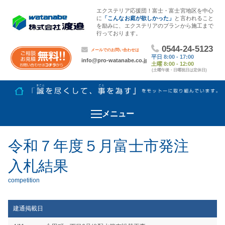
エクステリア応援団！富士・富士宮地区を中心
に
「こんなお庭が欲しかった」
と言われること
を励みに、エクステリアのプランから施工まで
行っております。
メニュー
令和７年度５月富士市発注
入札結果
建通掲載日