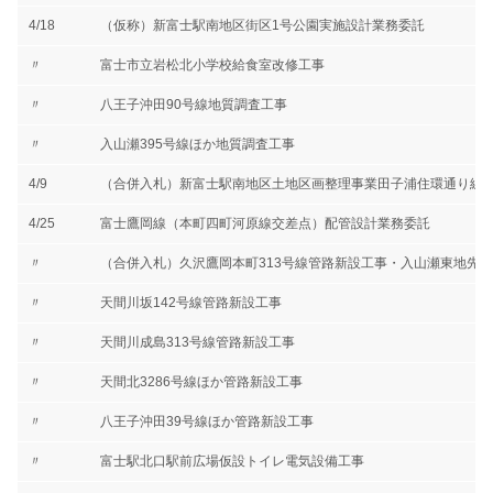
4/18
（仮称）新富士駅南地区街区1号公園実施設計業務委託
〃
富士市立岩松北小学校給食室改修工事
〃
八王子沖田90号線地質調査工事
〃
入山瀬395号線ほか地質調査工事
4/9
（合併入札）新富士駅南地区土地区画整理事業田子浦住環通り線
4/25
富士鷹岡線（本町四町河原線交差点）配管設計業務委託
〃
（合併入札）久沢鷹岡本町313号線管路新設工事・入山瀬東地先
〃
天間川坂142号線管路新設工事
〃
天間川成島313号線管路新設工事
〃
天間北3286号線ほか管路新設工事
〃
八王子沖田39号線ほか管路新設工事
〃
富士駅北口駅前広場仮設トイレ電気設備工事