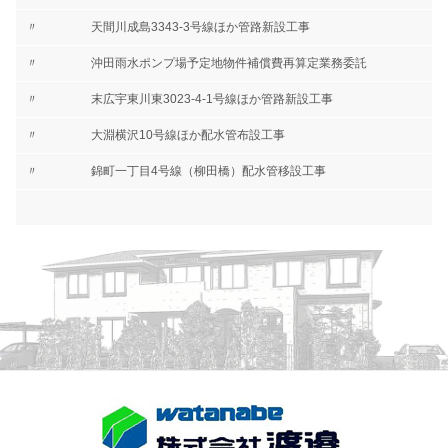
〃
天間川成島3343-3号線ほか管路新設工事
〃
沖田雨水ポンプ場予定地物件補償費再算定業務委託
〃
末広宇東川東3023-4-1号線ほか管路新設工事
〃
大淵横沢10号線ほか配水管布設工事
〃
錦町一丁目4号線（柳田橋）配水管移設工事