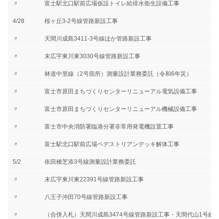
〃
富士駅北口駅前広場仮設トイレ給排水衛生設備工事
4/28
桜ヶ丘3-2号線管路新設工事
〃
天間川成島3411-3号線ほか管路新設工事
〃
末広宇東川東3030号線管路新設工事
〃
林道中里線（2号箇所）測量設計業務委託（令和6年災）
〃
富士市原田まちづくりセンターリニューアル電気設備工事
〃
富士市原田まちづくりセンターリニューアル機械設備工事
〃
富士市中央消防署臨港分署非常用発電機設置工事
〃
富士駅北口駅前広場ペデストリアンデッキ解体工事
5/2
依田橋芝添3号線測量設計業務委託
〃
末広宇東川東22391号線管路新設工事
〃
八王子沖田70号線管路新設工事
〃
（合併入札）天間川成島3474号線管路新設工事・天間代山1号線