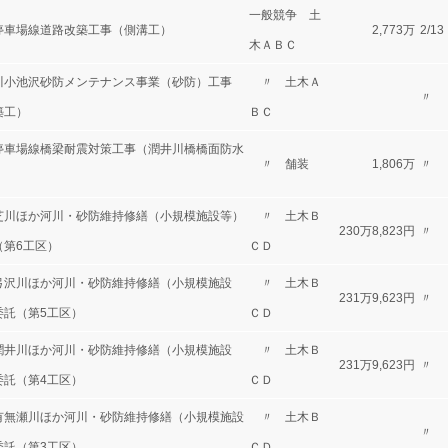
一般競争 土
停車場線道路改築工事（側溝工）
2,773万
2/13
木ＡＢＣ
川小池沢砂防メンテナンス事業（砂防）工事
〃 土木Ａ
〃
築工）
ＢＣ
停車場線橋梁耐震対策工事（潤井川橋橋面防水
〃 舗装
1,806万
〃
芝川ほか河川・砂防維持修繕（小規模施設等）
〃 土木Ｂ
230万8,823円
〃
（第6工区）
ＣＤ
弓沢川ほか河川・砂防維持修繕（小規模施設
〃 土木Ｂ
231万9,623円
〃
委託（第5工区）
ＣＤ
潤井川ほか河川・砂防維持修繕（小規模施設
〃 土木Ｂ
231万9,623円
〃
委託（第4工区）
ＣＤ
有無瀬川ほか河川・砂防維持修繕（小規模施設
〃 土木Ｂ
〃
委託（第3工区）
ＣＤ