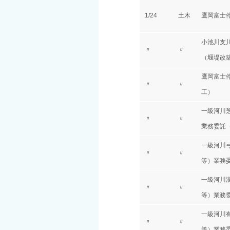
1/24
土木
鷹岡富士
小池川支
〃
〃
（堰堤改
鷹岡富士
〃
〃
工）
一級河川
〃
〃
業務委託
一級河川
〃
〃
等）業務
一級河川
〃
〃
等）業務
一級河川
〃
〃
等）業務