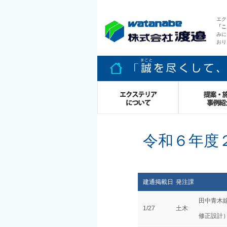
エク
「こ
みに
おり
令和６年度
エクステリア
施工事例
建通掲載日
発注課
田中青木
1/27
土木
修正設計