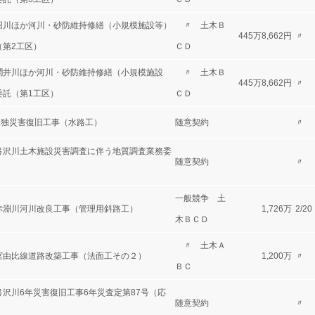
沼川ほか河川・砂防維持修繕（小規模施設等）
〃 土木Ｂ
445万8,662円
〃
（第2工区）
ＣＤ
潤井川ほか河川・砂防維持修繕（小規模施設
〃 土木Ｂ
445万8,662円
〃
委託（第1工区）
ＣＤ
単独災害復旧工事（水路工）
随意契約
〃
弓沢川土木施設災害調査に伴う地質調査業務委
随意契約
〃
一般競争 土
赤淵川河川改良工事（管理用斜路工）
1,726万
2/20
木ＢＣＤ
〃 土木Ａ
宮由比線道路改築工事（法面工その２）
1,200万
〃
ＢＣ
弓沢川6年災害復旧工事6年災査定第87号（応
随意契約
〃
）