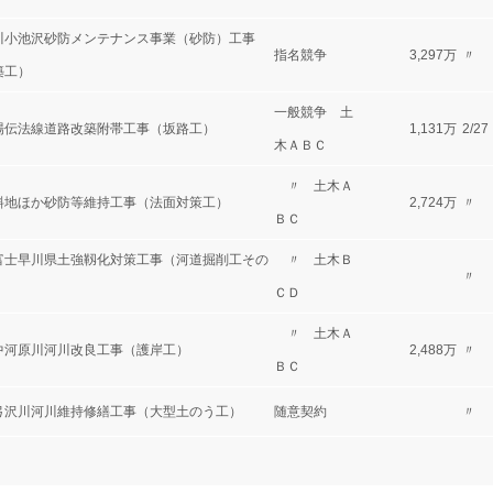
川小池沢砂防メンテナンス事業（砂防）工事
指名競争
3,297万
〃
築工）
一般競争 土
場伝法線道路改築附帯工事（坂路工）
1,131万
2/27
木ＡＢＣ
〃 土木Ａ
斜地ほか砂防等維持工事（法面対策工）
2,724万
〃
ＢＣ
富士早川県土強靱化対策工事（河道掘削工その
〃 土木Ｂ
〃
ＣＤ
〃 土木Ａ
中河原川河川改良工事（護岸工）
2,488万
〃
ＢＣ
弓沢川河川維持修繕工事（大型土のう工）
随意契約
〃