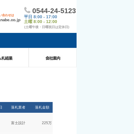
果
会社案内
日
落札業者
落札金額
富士設計
225万