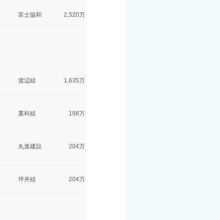
富士協和
2,520万
渡辺組
1,635万
藁科組
198万
丸進建設
204万
坪井組
204万