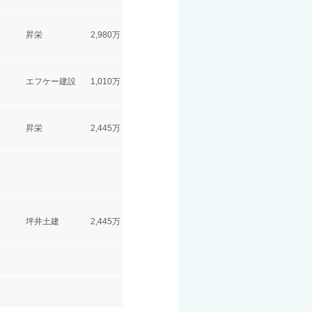
昇栄
2,980万
エフケー建設
1,010万
昇栄
2,445万
坪井土建
2,445万