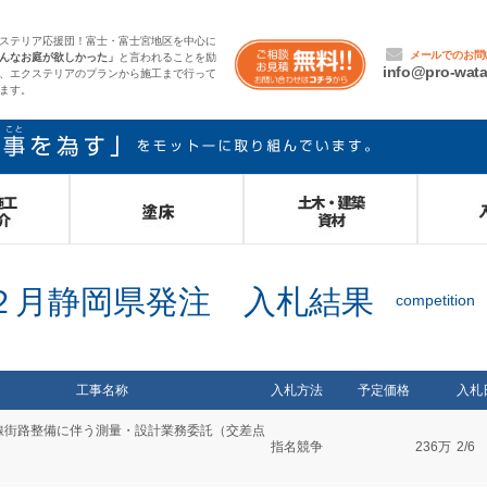
ステリア応援団！富士・富士宮地区を中心に
んなお庭が欲しかった」
と言われることを励
、エクステリアのプランから施工まで行って
ます。
２月静岡県発注 入札結果
塗床
土木・建築資材
入札結
工事名称
入札方法
予定価格
入札
線街路整備に伴う測量・設計業務委託（交差点
指名競争
236万
2/6
）