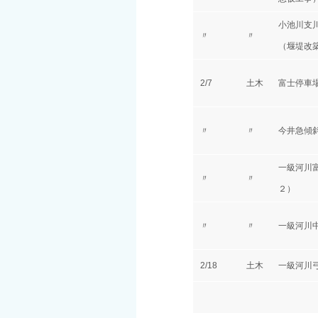
小池川支
〃
〃
（堰堤改
2/7
土木
富士停車
〃
〃
今井急傾
一級河川
〃
〃
２）
〃
〃
一級河川
2/18
土木
一級河川