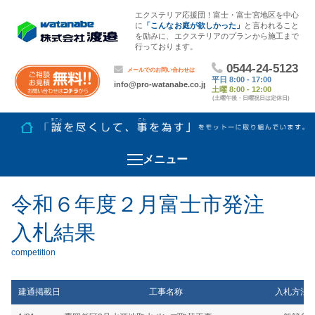
エクステリア応援団！富士・富士宮地区を中心
に
「こんなお庭が欲しかった」
と言われること
を励みに、エクステリアのプランから施工まで
行っております。
メニュー
令和６年度２月富士市発注
入札結果
建通掲載日
工事名称
入札方法