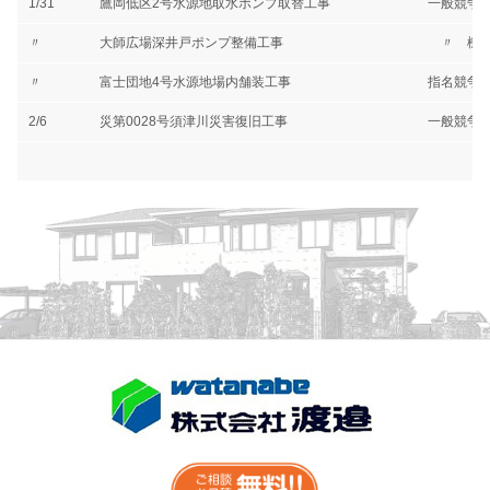
1/31
鷹岡低区2号水源地取水ポンプ取替工事
一般競争
〃
大師広場深井戸ポンプ整備工事
〃 機械
〃
富士団地4号水源地場内舗装工事
指名競争
2/6
災第0028号須津川災害復旧工事
一般競争