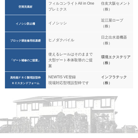
フィルコンライトAll in One
住友大阪セメント
空洞充填材
プレミクス
（株）
近江屋ロープ
イノシッシ
イノシシ防止柵
（株）
日之出水道機器
ヒノダクパイル
ブロック塀改修用杭基礎
（株）
使えるレールはそのままで
環境エクステリア
大型ゲート本体取替のご提
「ゲート補修のご提案」
（株）
案
NEWTIS VE登録
インフラテック
高性能ＦＲＣ製埋設型枠
現場対応型埋設型枠です
（株）
ＫＣスタンドフォーム