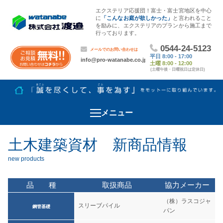
エクステリア応援団！富士・富士宮地区を中心
に
「こんなお庭が欲しかった」
と言われること
を励みに、エクステリアのプランから施工まで
行っております。
メニュー
土木建築資材 新商品情報
品 種
取扱商品
協力メーカー
（株）ラスコジャ
スリーブパイル
鋼管基礎
パン